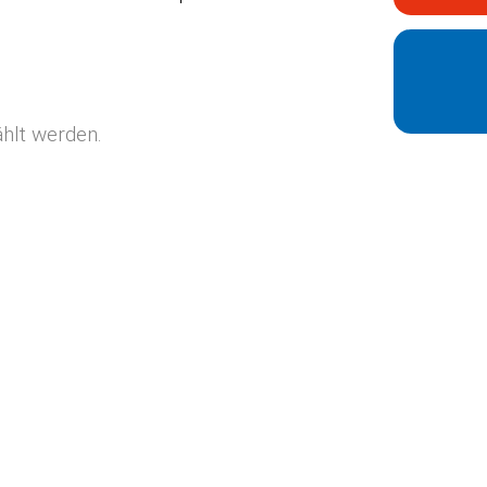
n
hlt werden.