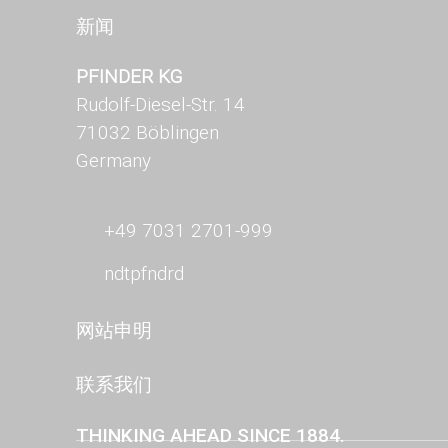
新闻
PFINDER KG
Rudolf-Diesel-Str. 14
71032 Böblingen
Germany
+49 7031 2701-999
ndt
pf
nd
r
d
网站申明
联系我们
THINKING AHEAD SINCE 1884.