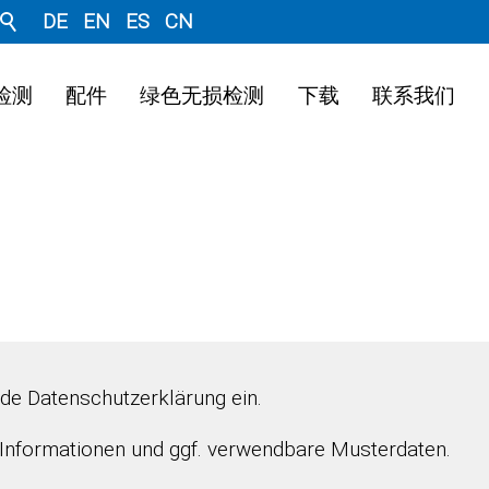
DE
EN
ES
CN
检测
配件
绿色无损检测
下载
联系我们
ende Datenschutzerklärung ein.
e Informationen und ggf. verwendbare Musterdaten.