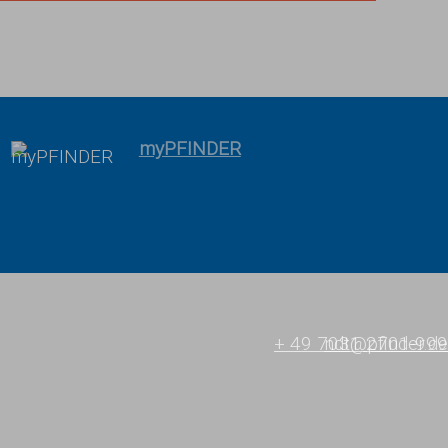
myPFINDER
+ 49 7031 2701-999
ndt@pfinder.de