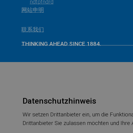
ndt
pf
nd
r
d
网站申明
联系我们
THINKING AHEAD SINCE 1884.
Datenschutzhinweis
Wir setzen Drittanbieter ein, um die Funktio
Drittanbieter Sie zulassen möchten und Ihre