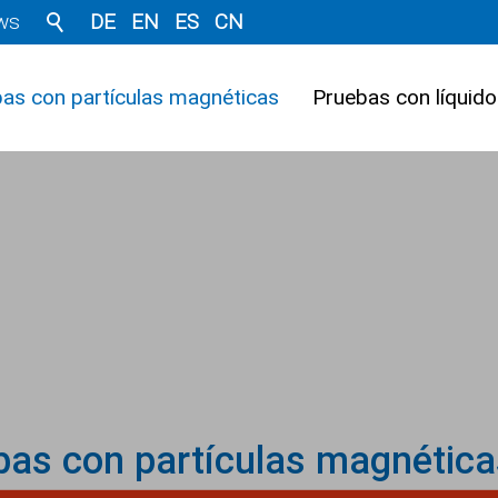
ws
DE
EN
ES
CN
as con partículas magnéticas
Pruebas con líquid
as con partículas magnética