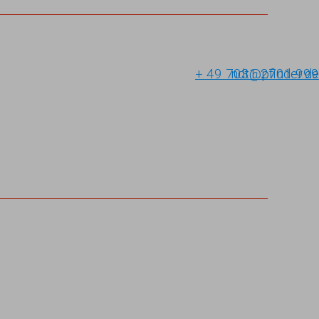
+ 49 7031 2701-999
ndt@pfinder.de