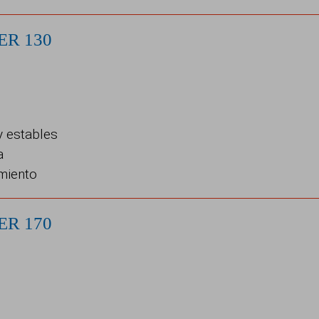
ER 130
y estables
a
imiento
ER 170