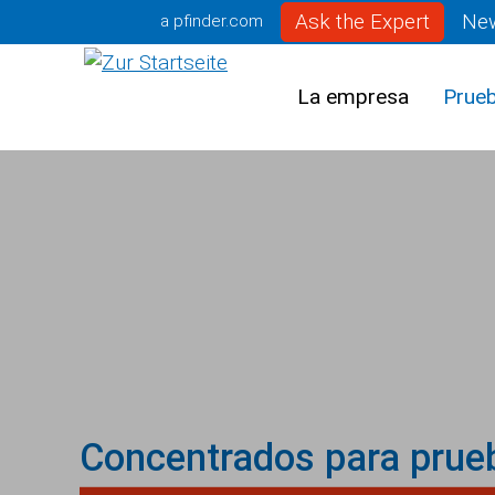
Ask the Expert
Ne
a pfinder.com
La empresa
Prueb
Concentrados para prueb