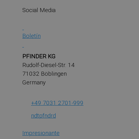
Social Media
Boletín
PFINDER KG
Rudolf-Diesel-Str. 14
71032 Böblingen
Germany
+49 7031 2701-999
ndt
pf
nd
r
d
Impresionante