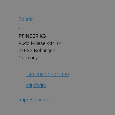
Boletín
PFINDER KG
Rudolf-Diesel-Str. 14
71032 Böblingen
Germany
+49 7031 2701-999
ndt
pf
nd
r
d
Impresionante