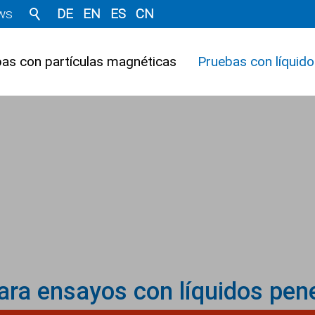
ws
DE
EN
ES
CN
as con partículas magnéticas
Pruebas con líquid
para ensayos con líquidos pen