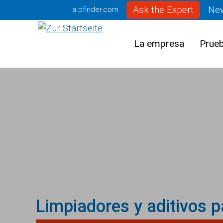
Ask the Expert
Ne
a pfinder.com
La empresa
Prueb
Limpiadores y aditivos 