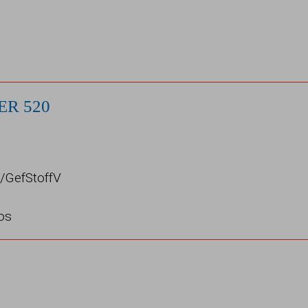
ER 520
E/GefStoffV
nos