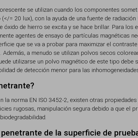
orescente se utilizan cuando los componentes somet
 (</= 20 lux), con la ayuda de una fuente de radiació
e óxido de hierro se excita y se hace brillar. Para lo
almente agentes de ensayo de partículas magnéticas ne
rficie que se va a probar para maximizar el contraste 
s. Además, a menudo se utilizan polvos secos color
ede utilizarse un polvo magnético de este tipo debe se
ilidad de detección menor para las inhomogeneidades f
netrante?
 la norma EN ISO 3452-2, existen otras propiedades q
rficies rugosas, manipulación segura debido a que el p
biodegradabilidad.
penetrante de la superficie de prueb