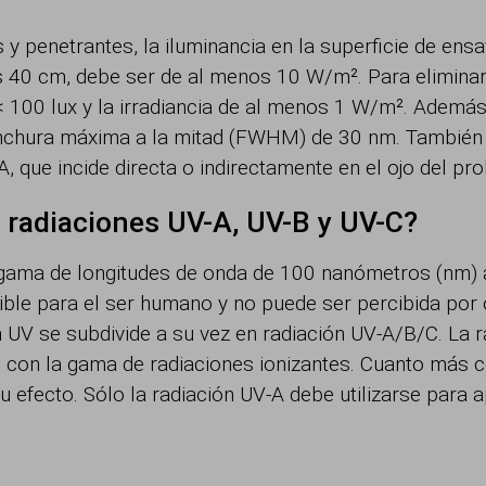
y penetrantes, la iluminancia en la superficie de ensa
nos 40 cm, debe ser de al menos 10 W/m². Para elimina
 < 100 lux y la irradiancia de al menos 1 W/m². Además
chura máxima a la mitad (FWHM) de 30 nm. También de
A, que incide directa o indirectamente en el ojo del pro
as radiaciones UV-A, UV-B y UV-C?
la gama de longitudes de onda de 100 nanómetros (nm) 
isible para el ser humano y no puede ser percibida po
ón UV se subdivide a su vez en radiación UV-A/B/C. La r
te con la gama de radiaciones ionizantes. Cuanto más c
su efecto. Sólo la radiación UV-A debe utilizarse para