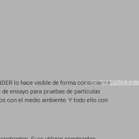
+ 49 7031 2701-999
ndt@pfinder.de
NDER lo hace visible de forma consecuente
os de ensayo para pruebas de partículas
os con el medio ambiente. Y todo ello con
netrantes. Si se utilizan penetrantes